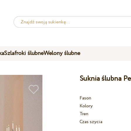
ka
Szlafroki ślubne
Welony ślubne
Suknia ślubna Pe
Fason
Kolory
Tren
Czas szycia