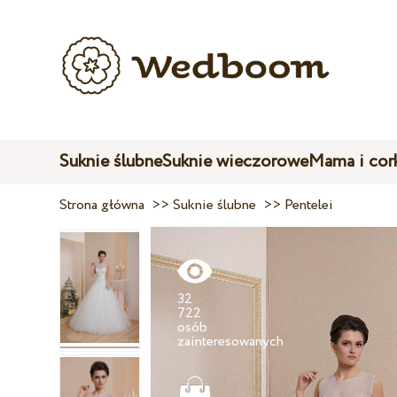
Suknie ślubne
Suknie wieczorowe
Mama i cor
Strona główna
>>
Suknie ślubne
>>
Pentelei
32
722
osób