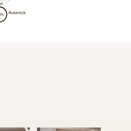
ot
Autentyk