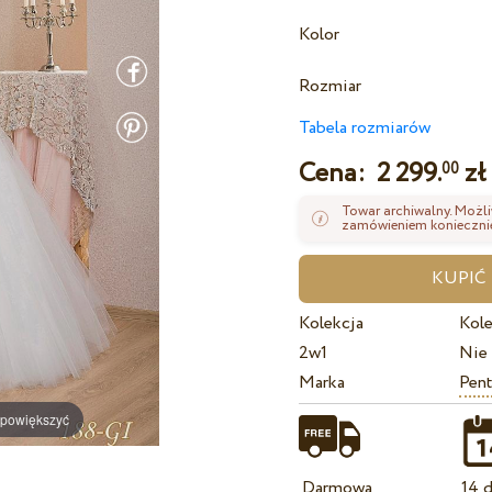
Kolor
Rozmiar
Tabela rozmiarów
Cena:
2 299.
zł
00
Towar archiwalny. Możli
zamówieniem koniecznie
Kolekcja
Kole
2w1
Nie
Marka
Pent
 powiększyć
Darmowa
14 d