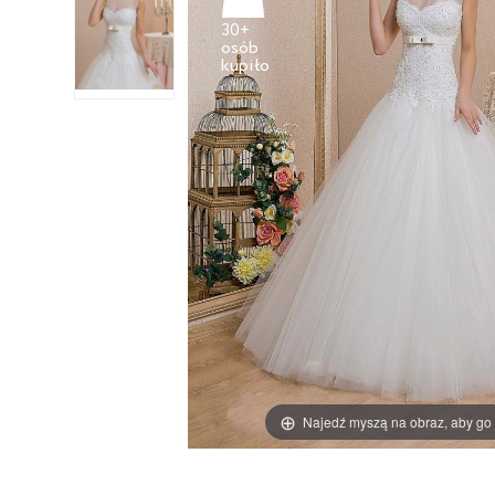
30+
osób
Najedź myszą na obraz, aby go