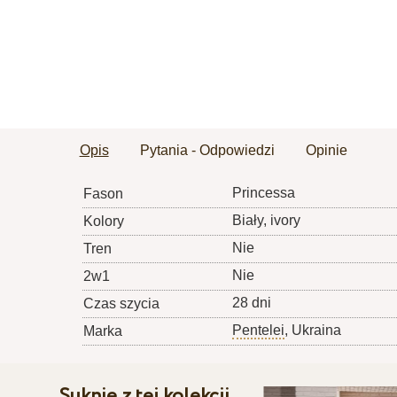
Opis
Pytania - Odpowiedzi
Opinie
Princessa
Fason
Biały, ivory
Kolory
Nie
Tren
Nie
2w1
28 dni
Czas szycia
Pentelei
, Ukraina
Marka
Suknie z tej kolekcji