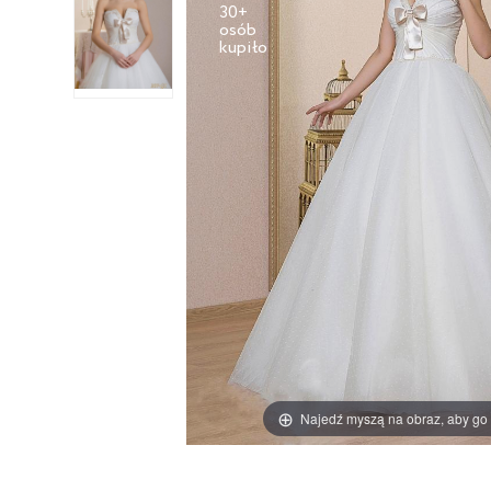
30+
osób
Najedź myszą na obraz, aby go