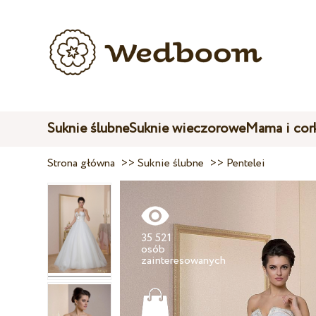
Suknie ślubne
Suknie wieczorowe
Mama i cor
Strona główna
>>
Suknie ślubne
>>
Pentelei
35 521
osób