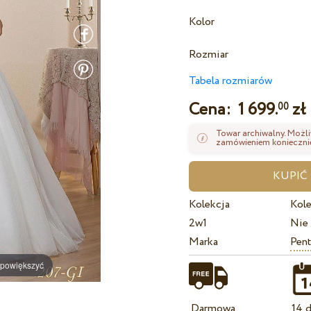
Kolor
Rozmiar
Tabela rozmiarów
Cena:
1 699.
zł
00
Towar archiwalny. Możli
zamówieniem koniecznie
Kolekcja
Kole
2w1
Nie
Marka
Pent
 powiększyć
Darmowa
14 d