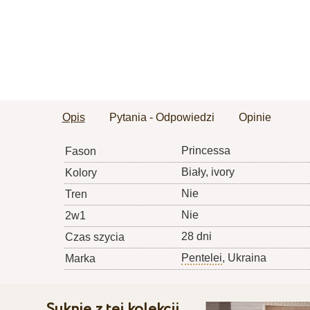
Opis
Pytania - Odpowiedzi
Opinie
Princessa
Fason
Biały, ivory
Kolory
Nie
Tren
Nie
2w1
28 dni
Czas szycia
Pentelei
, Ukraina
Marka
Suknie z tej kolekcji