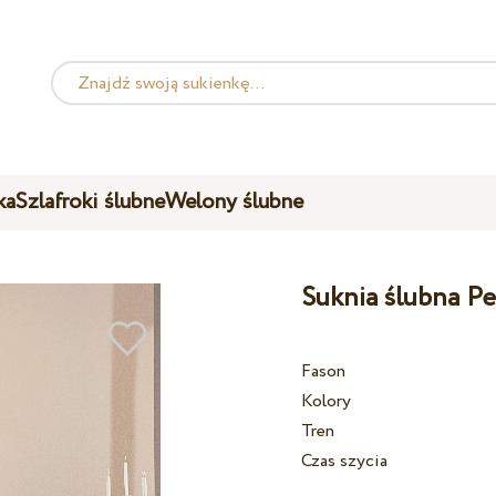
ka
Szlafroki ślubne
Welony ślubne
Suknia ślubna Pe
Fason
Kolory
Tren
Czas szycia