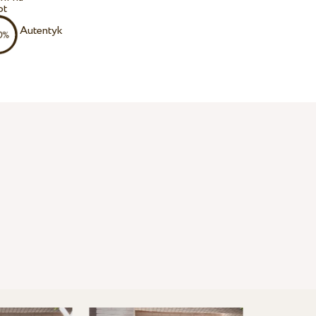
ot
Autentyk