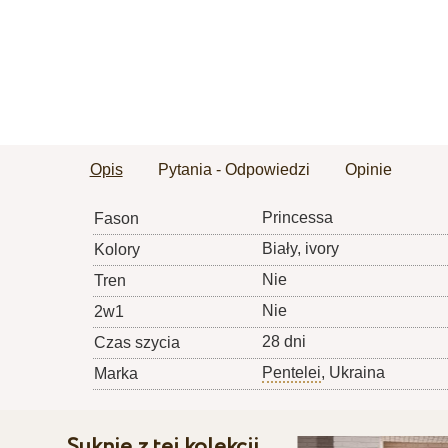
Opis
Pytania - Odpowiedzi
Opinie
Princessa
Fason
Biały, ivory
Kolory
Nie
Tren
Nie
2w1
28 dni
Czas szycia
Pentelei
, Ukraina
Marka
Suknie z tej kolekcji