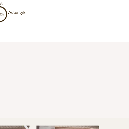
ot
Autentyk