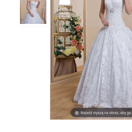
30+
osób
Najedź myszą na obraz, aby go