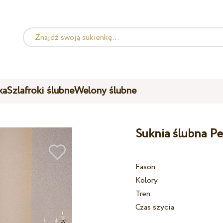
ka
Szlafroki ślubne
Welony ślubne
Suknia ślubna Pe
Fason
Kolory
Tren
Czas szycia