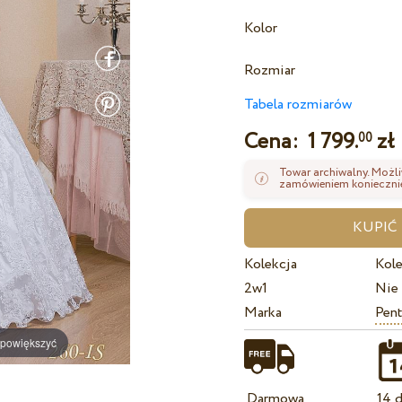
Kolor
Rozmiar
Tabela rozmiarów
Cena:
1 799.
zł
00
Towar archiwalny. Możli
zamówieniem koniecznie
Kolekcja
Kole
2w1
Nie
Marka
Pent
 powiększyć
Darmowa
14 d