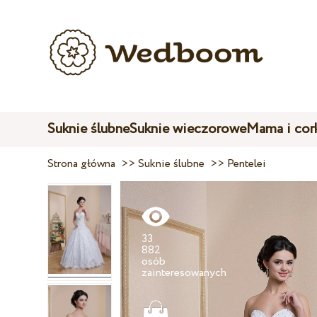
Suknie ślubne
Suknie wieczorowe
Mama i cor
Strona główna
>>
Suknie ślubne
>>
Pentelei
33
882
osób