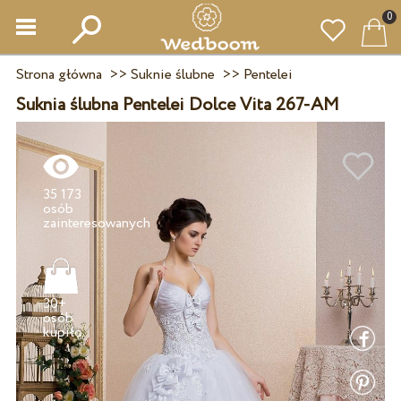
0
Strona główna
>>
Suknie ślubne
>>
Pentelei
Suknia ślubna Pentelei Dolce Vita 267-AM
35 173
osób
30+
osób