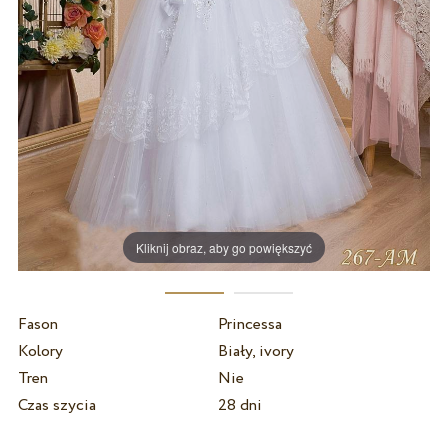
Kliknij obraz, aby go powiększyć
Fason
Princessa
Kolory
Biały, ivory
Tren
Nie
Czas szycia
28 dni