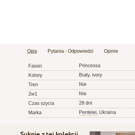
Opis
Pytania - Odpowiedzi
Opinie
Princessa
Fason
Biały, ivory
Kolory
Nie
Tren
Nie
2w1
28 dni
Czas szycia
Pentelei
, Ukraina
Marka
Suknie z tej kolekcji