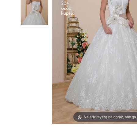
30+
osób
Najedź myszą na obraz, aby go