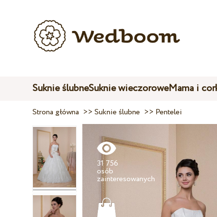
Suknie ślubne
Suknie wieczorowe
Mama i cor
Strona główna
>>
Suknie ślubne
>>
Pentelei
31 756
osób