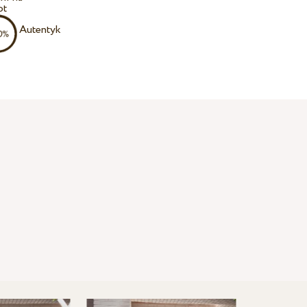
ot
Autentyk