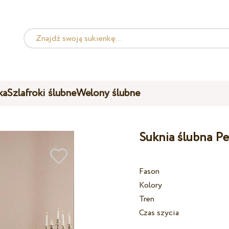
ka
Szlafroki ślubne
Welony ślubne
Suknia ślubna P
Fason
Kolory
Tren
Czas szycia