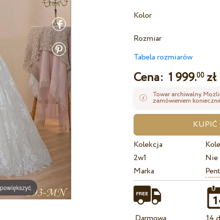
Kolor
Rozmiar
Tabela rozmiarów
Cena:
1 999.
zł
00
Towar archiwalny. Możli
zamówieniem koniecznie
Kolekcja
Kole
2w1
Nie
Marka
Pent
 powiększyć
Darmowa
14 d