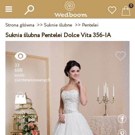
0
Strona główna
>>
Suknie ślubne
>>
Pentelei
Suknia ślubna Pentelei Dolce Vita 356-IA
33
688
osób
30+
osób