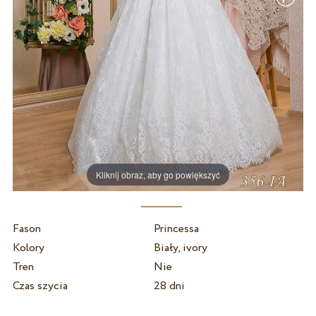
Kliknij obraz, aby go powiększyć
Fason
Princessa
Kolory
Biały, ivory
Tren
Nie
Czas szycia
28 dni