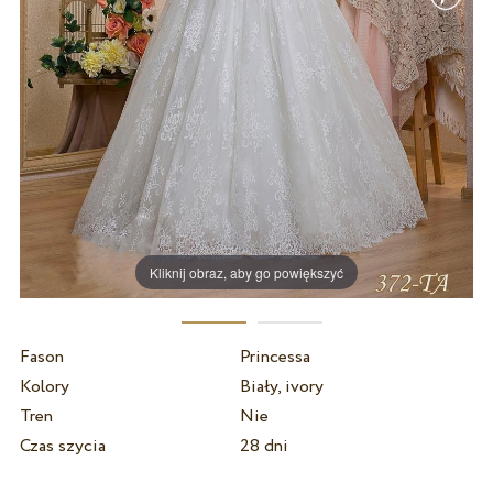
Kliknij obraz, aby go powiększyć
Fason
Princessa
Kolory
Biały, ivory
Tren
Nie
Czas szycia
28 dni