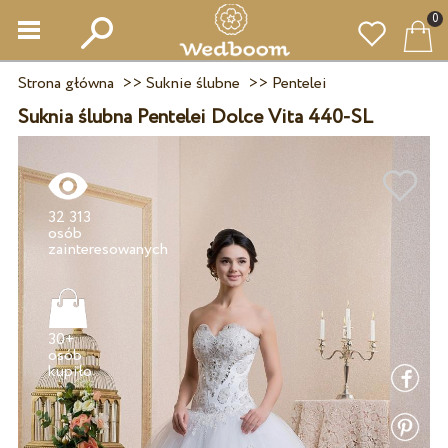
0
Strona główna
>>
Suknie ślubne
>>
Pentelei
Suknia ślubna Pentelei Dolce Vita 440-SL
32 313
osób
30+
osób