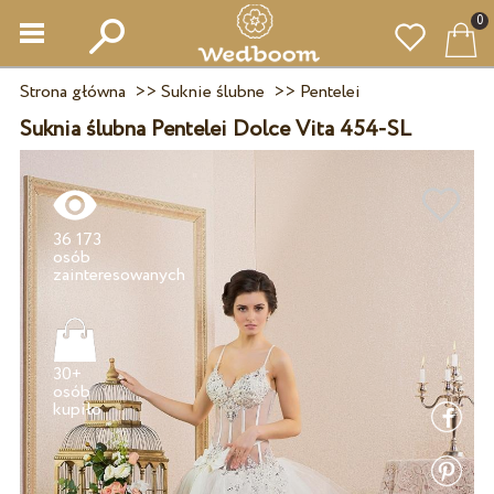
0
Strona główna
>>
Suknie ślubne
>>
Pentelei
Suknia ślubna Pentelei Dolce Vita 454-SL
36 173
osób
30+
osób