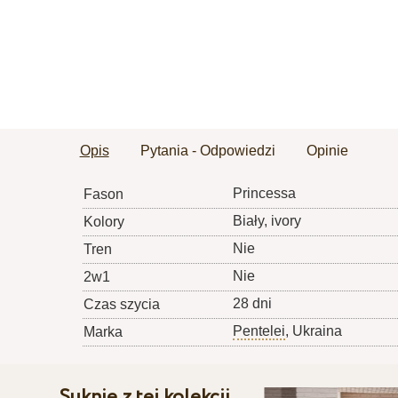
Opis
Pytania - Odpowiedzi
Opinie
Princessa
Fason
Biały, ivory
Kolory
Nie
Tren
Nie
2w1
28 dni
Czas szycia
Pentelei
, Ukraina
Marka
Suknie z tej kolekcji