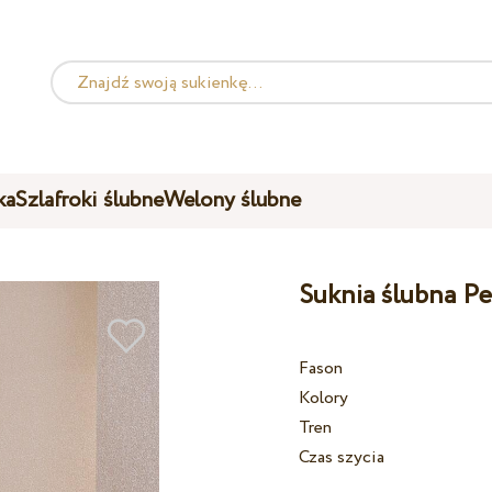
ka
Szlafroki ślubne
Welony ślubne
Suknia ślubna P
Fason
Kolory
Tren
Czas szycia