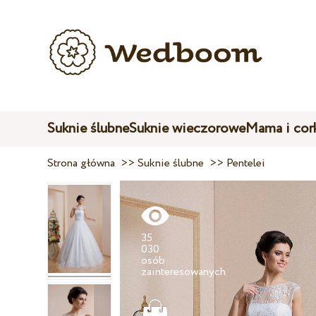
Suknie ślubne
Suknie wieczorowe
Mama i cor
Strona główna
>>
Suknie ślubne
>>
Pentelei
35
030
osób