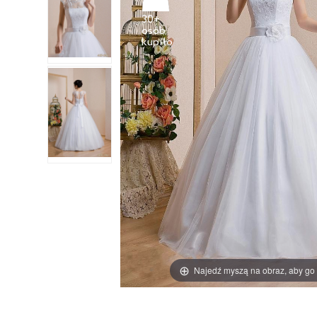
30+
osób
Najedź myszą na obraz, aby go