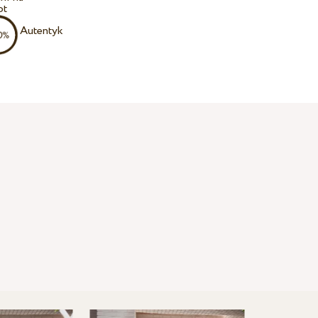
ot
Autentyk