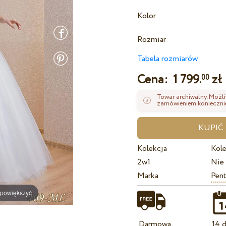
Kolor
Rozmiar
Tabela rozmiarów
Cena:
1 799.
zł
00
Towar archiwalny. Możli
zamówieniem koniecznie
Kolekcja
Kole
2w1
Nie
Marka
Pent
 powiększyć
Darmowa
14 d