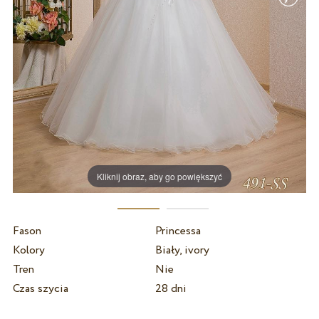
Kliknij obraz, aby go powiększyć
Fason
Princessa
Kolory
Biały, ivory
Tren
Nie
Czas szycia
28 dni