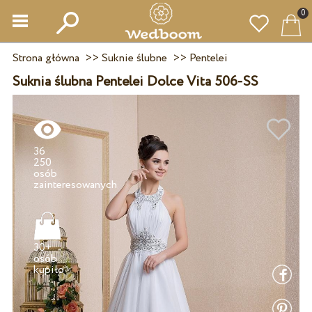
0
Strona główna
>>
Suknie ślubne
>>
Pentelei
Suknia ślubna Pentelei Dolce Vita 506-SS
36
250
osób
30+
osób