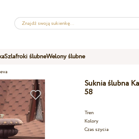
ka
Szlafroki ślubne
Welony ślubne
heva
Suknia ślubna Ka
58
Tren
Kolory
Czas szycia