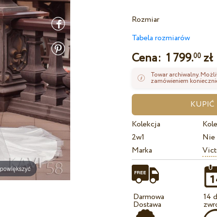
Rozmiar
Tabela rozmiarów
Cena:
1 799.
zł
00
Towar archiwalny. Możli
zamówieniem koniecznie
Kolekcja
Kole
2w1
Nie
Marka
Vict
 powiększyć
Darmowa
14 d
Dostawa
zwr