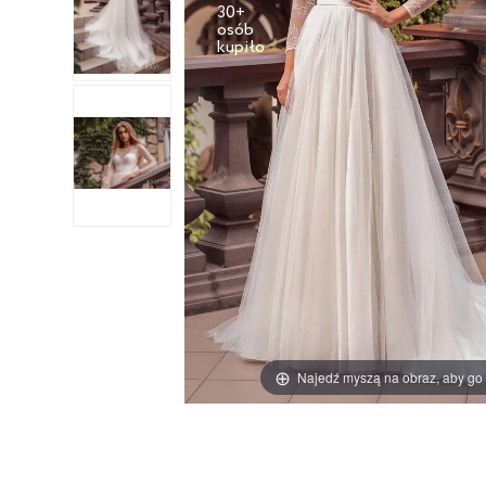
30+
osób
Najedź myszą na obraz, aby go