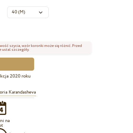
wość szycia, wzór koronki może się różnić. Przed
 ustal szczegóły.
kcja 2020 roku
oria Karandasheva
ni na
ot