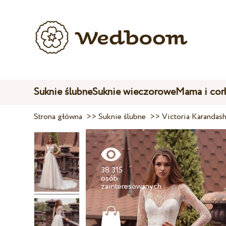
Suknie ślubne
Suknie wieczorowe
Mama i cor
Strona główna
>>
Suknie ślubne
>>
Victoria Karandas
38 315
osób