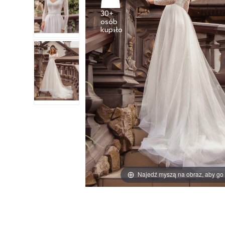
30+
osób
Najedź myszą na obraz, aby go