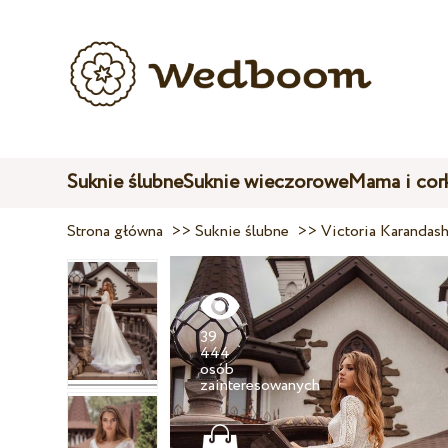
Suknie ślubne
Suknie wieczorowe
Mama i cor
Strona główna
>>
Suknie ślubne
>>
Victoria Karandas
39
444
osób