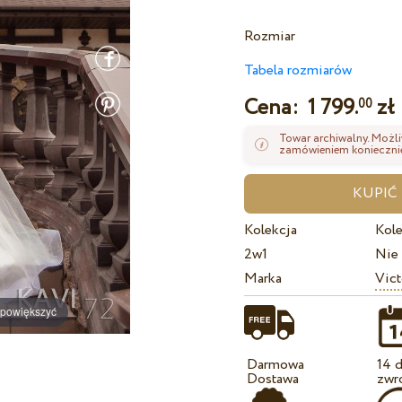
Rozmiar
Tabela rozmiarów
Cena:
1 799.
zł
00
Towar archiwalny. Możli
zamówieniem koniecznie
Kolekcja
Kole
2w1
Nie
Marka
Vict
 powiększyć
Darmowa
14 d
Dostawa
zwr