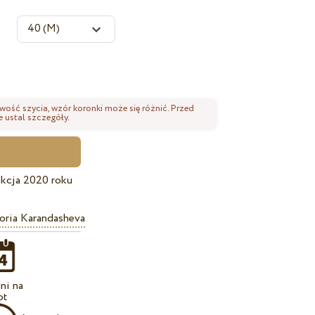
wość szycia, wzór koronki może się różnić. Przed
 ustal szczegóły.
kcja 2020 roku
oria Karandasheva
ni na
ot