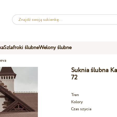
ka
Szlafroki ślubne
Welony ślubne
heva
Suknia ślubna Ka
72
Tren
Kolory
Czas szycia