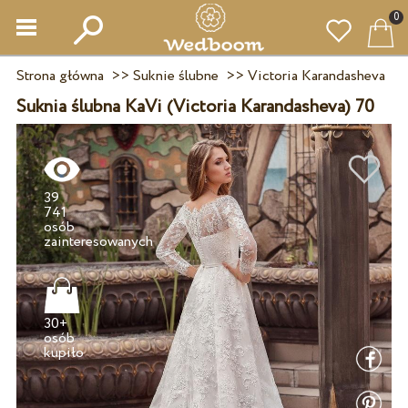
0
Strona główna
>>
Suknie ślubne
>>
Victoria Karandasheva
Suknia ślubna KaVi (Victoria Karandasheva) 70
39
741
osób
30+
osób