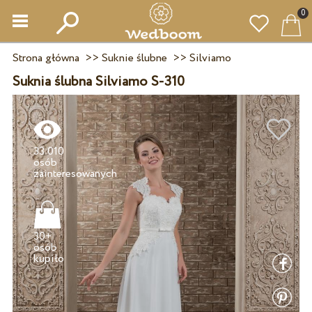
0
Strona główna
>>
Suknie ślubne
>>
Silviamo
Suknia ślubna Silviamo S-310
33 010
osób
30+
osób