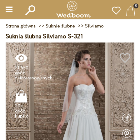
0
Strona główna
>>
Suknie ślubne
>>
Silviamo
Suknia ślubna Silviamo S-321
31 550
osób
30+
osób