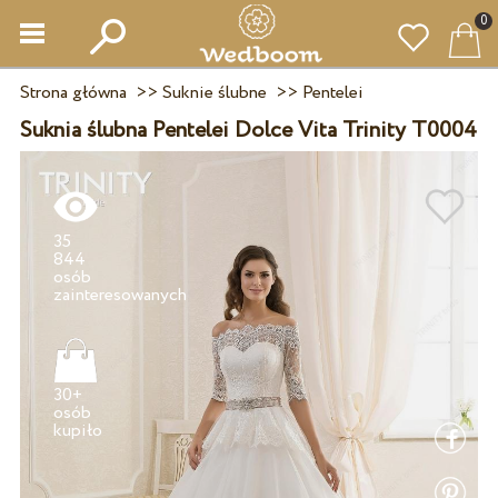
0
Strona główna
>>
Suknie ślubne
>>
Pentelei
Suknia ślubna Pentelei Dolce Vita Trinity T0004
35
844
osób
30+
osób