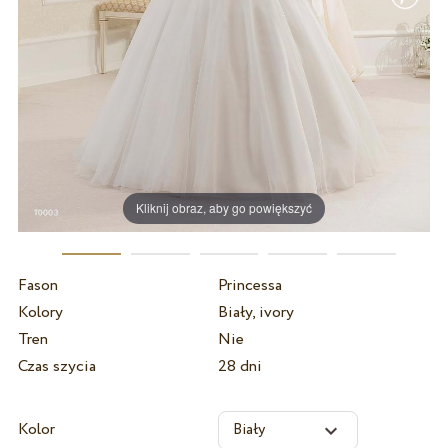
Kliknij obraz, aby go powiększyć
Fason
Princessa
Kolory
Biały, ivory
Tren
Nie
Czas szycia
28 dni
Kolor