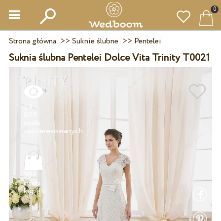
0
Strona główna
>>
Suknie ślubne
>>
Pentelei
Suknia ślubna Pentelei Dolce Vita Trinity T0021
29
879
osób
30+
osób