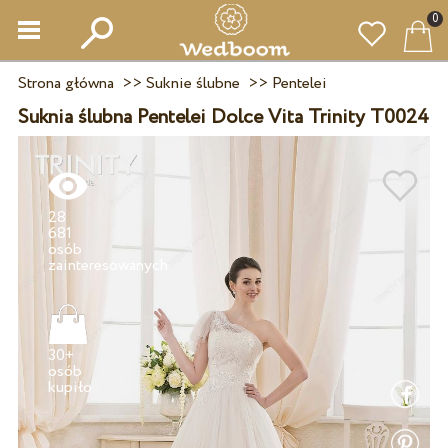
0
Strona główna
>>
Suknie ślubne
>>
Pentelei
Suknia ślubna Pentelei Dolce Vita Trinity T0024
28
681
osób
30+
osób