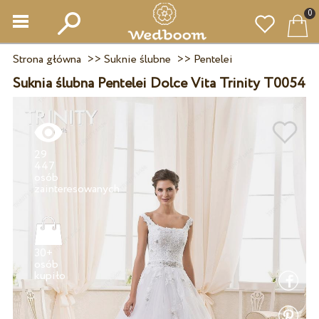
0
Strona główna
>>
Suknie ślubne
>>
Pentelei
Suknia ślubna Pentelei Dolce Vita Trinity T0054
29
447
osób
30+
osób