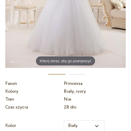
Kliknij obraz, aby go powiększyć
Fason
Princessa
Kolory
Biały, ivory
Tren
Nie
Czas szycia
28 dni
Kolor