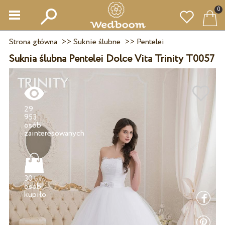
0
Strona główna
>>
Suknie ślubne
>>
Pentelei
Suknia ślubna Pentelei Dolce Vita Trinity T0057
29
953
osób
30+
osób