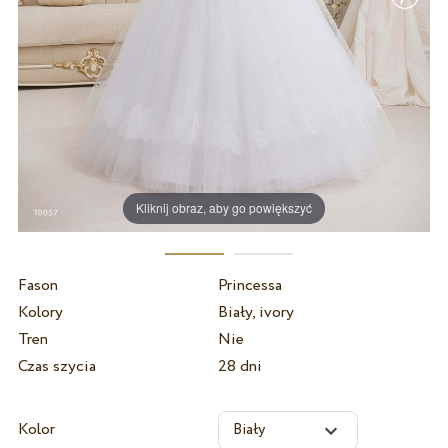
Kliknij obraz, aby go powiększyć
Fason
Princessa
Kolory
Biały, ivory
Tren
Nie
Czas szycia
28 dni
Kolor