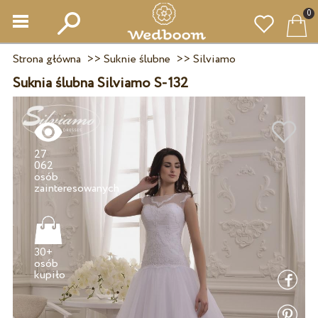
0
Strona główna
>>
Suknie ślubne
>>
Silviamo
Suknia ślubna Silviamo S-132
27
062
osób
30+
osób