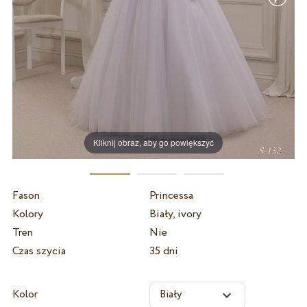
Kliknij obraz, aby go powiększyć
Fason
Princessa
Kolory
Biały, ivory
Tren
Nie
Czas szycia
35 dni
Kolor