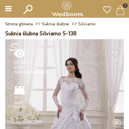
0
Strona główna
>>
Suknie ślubne
>>
Silviamo
Suknia ślubna Silviamo S-138
28 103
osób
30+
osób