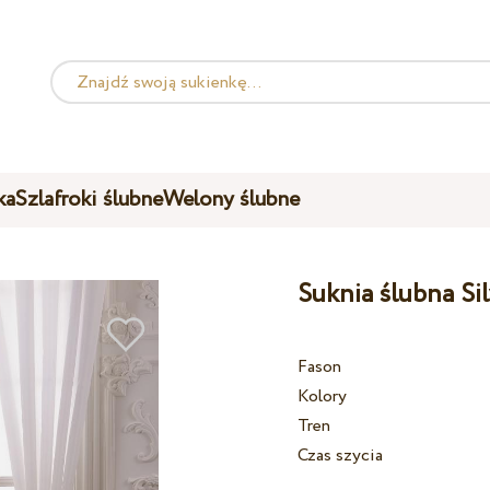
ka
Szlafroki ślubne
Welony ślubne
Suknia ślubna Si
Fason
Kolory
Tren
Czas szycia