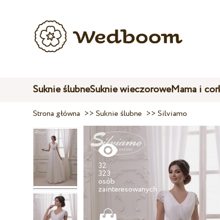
Suknie ślubne
Suknie wieczorowe
Mama i cor
Strona główna
>>
Suknie ślubne
>>
Silviamo
32
323
osób