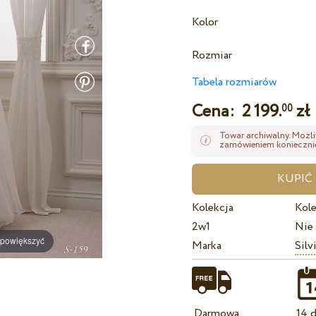
Kolor
Rozmiar
Tabela rozmiarów
Cena:
2 199.
zł
00
Towar archiwalny. Możli
zamówieniem koniecznie
Kolekcja
Kole
2w1
Nie
 powiększyć
Marka
Silv
Darmowa
14 d