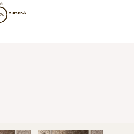
ot
Autentyk