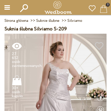
0
Strona główna
>>
Suknie ślubne
>>
Silviamo
Suknia ślubna Silviamo S-209
27
652
osób
30+
osób