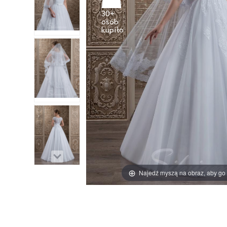
30+
osób
Najedź myszą na obraz, aby go