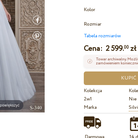
Kolor
Rozmiar
Tabela rozmiarów
Cena:
2 599.
zł
00
Towar archiwalny. Możli
zamówieniem koniecznie
Kolekcja
Kole
2w1
Nie
 powiększyć
Marka
Silv
Darmowa
14 d