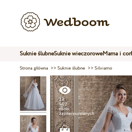
Suknie ślubne
Suknie wieczorowe
Mama i cor
Strona główna
>>
Suknie ślubne
>>
Silviamo
23
402
osób