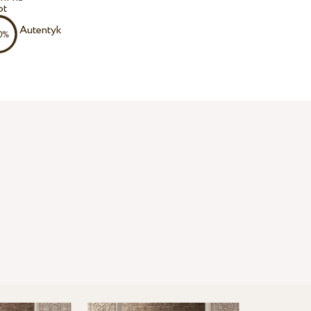
ot
Autentyk