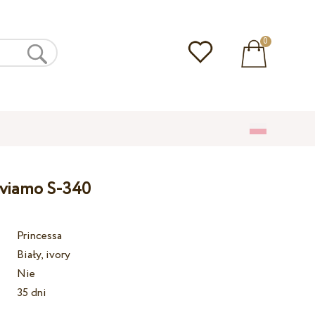
0
lviamo S-340
Princessa
Biały, ivory
Nie
35 dni