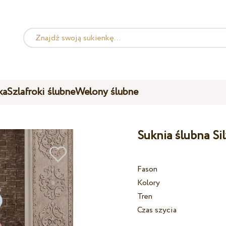
ka
Szlafroki ślubne
Welony ślubne
Suknia ślubna Si
Fason
Kolory
Tren
Czas szycia