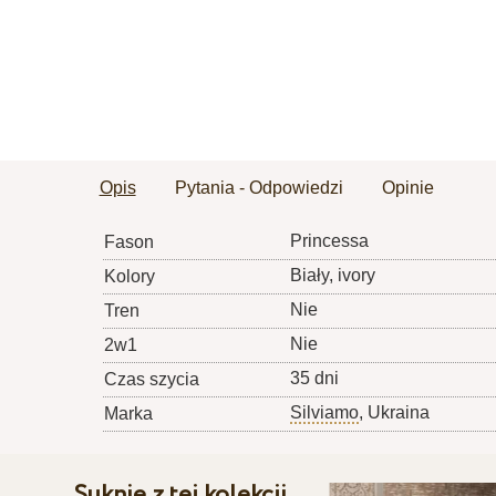
Opis
Pytania - Odpowiedzi
Opinie
Princessa
Fason
Biały, ivory
Kolory
Nie
Tren
Nie
2w1
35 dni
Czas szycia
Silviamo
, Ukraina
Marka
Suknie z tej kolekcji