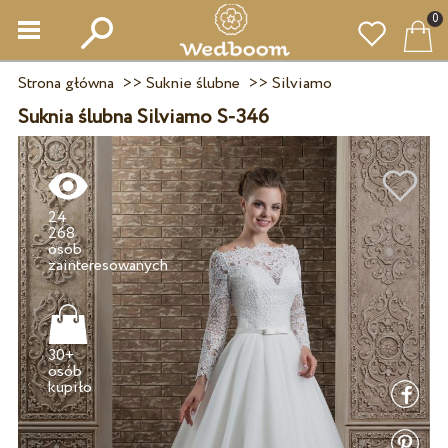
0
Strona główna
>>
Suknie ślubne
>>
Silviamo
Suknia ślubna Silviamo S-346
24
268
osób
30+
osób