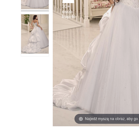
30+
osób
Najedź myszą na obraz, aby go