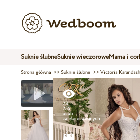
Suknie ślubne
Suknie wieczorowe
Mama i cor
Strona główna
>>
Suknie ślubne
>>
Victoria Karandas
28
255
osób