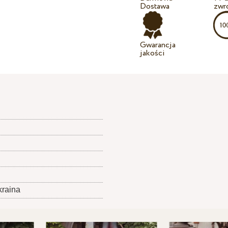
Dostawa
zwr
Gwarancja
jakości
kraina