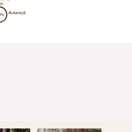
ot
Autentyk