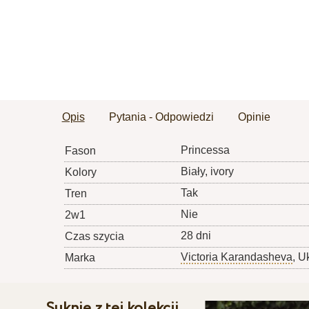
Opis
Pytania - Odpowiedzi
Opinie
Princessa
Fason
Biały, ivory
Kolory
Tak
Tren
Nie
2w1
28 dni
Czas szycia
Victoria Karandasheva
, U
Marka
Suknie z tej kolekcji