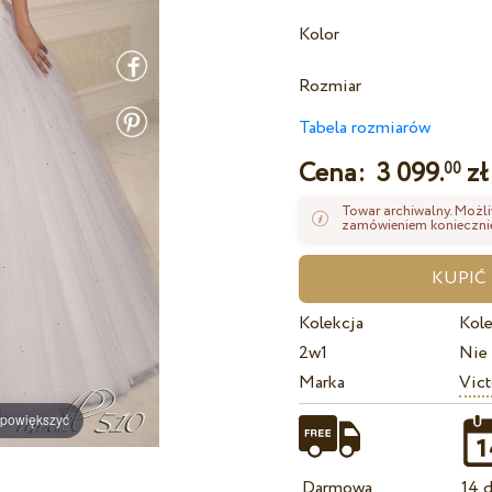
Kolor
Rozmiar
Tabela rozmiarów
Cena:
3 099.
zł
00
Towar archiwalny. Możli
zamówieniem koniecznie
Kolekcja
Kole
2w1
Nie
Marka
Vict
 powiększyć
Darmowa
14 d