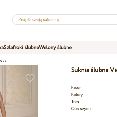
ka
Szlafroki ślubne
Welony ślubne
heva
Suknia ślubna Vi
Fason
Kolory
Tren
Czas szycia