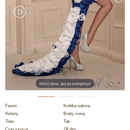
Kliknij obraz, aby go powiększyć
Fason
Krótka suknia
Kolory
Biały, ivory
Tren
Tak
Czas szycia
28 dni