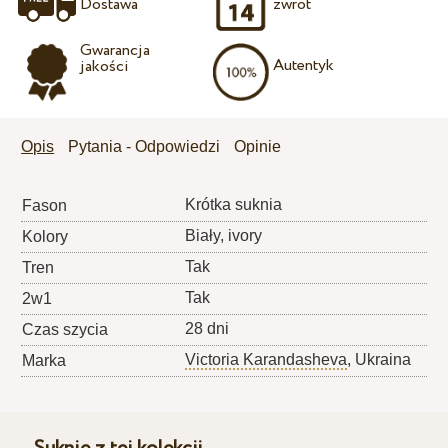
Dostawa
zwrot
Gwarancja
Autentyk
jakości
Opis
Pytania - Odpowiedzi
Opinie
Krótka suknia
Fason
Biały, ivory
Kolory
Tak
Tren
Tak
2w1
28 dni
Czas szycia
Victoria Karandasheva
, Ukraina
Marka