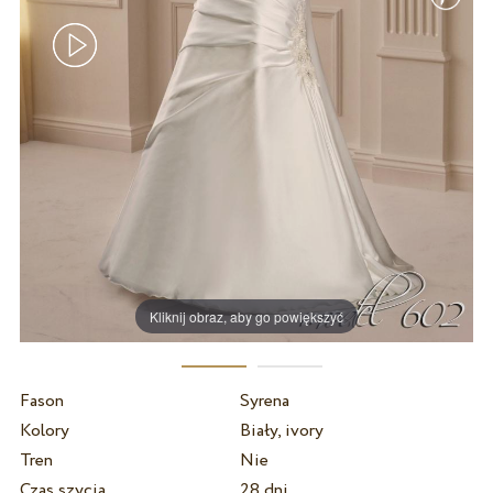
Kliknij obraz, aby go powiększyć
Fason
Syrena
Kolory
Biały, ivory
Tren
Nie
Czas szycia
28 dni