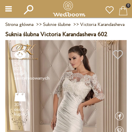
0
Strona główna
>>
Suknie ślubne
>>
Victoria Karandasheva
Suknia ślubna Victoria Karandasheva 602
29
825
osób
30+
osób