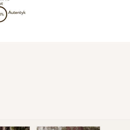
ot
Autentyk