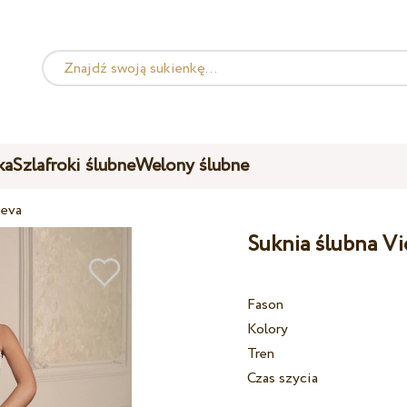
ka
Szlafroki ślubne
Welony ślubne
heva
Suknia ślubna V
Fason
Kolory
Tren
Czas szycia