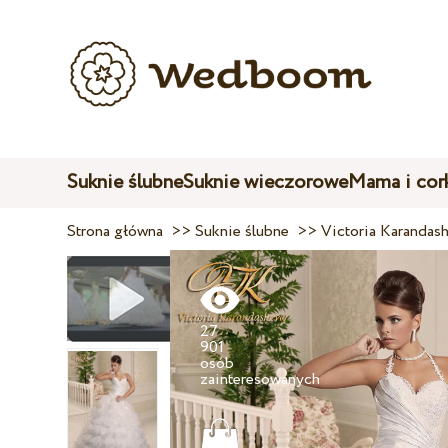
Suknie ślubne
Suknie wieczorowe
Mama i cor
Strona główna
>>
Suknie ślubne
>>
Victoria Karandas
27
901
osób