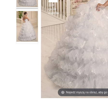
30+
osób
Najedź myszą na obraz, aby go