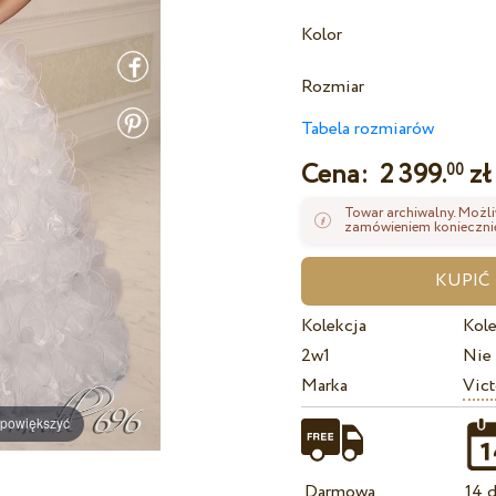
Kolor
Rozmiar
Tabela rozmiarów
Cena:
2 399.
zł
00
Towar archiwalny. Możli
zamówieniem koniecznie
Kolekcja
Kole
2w1
Nie
Marka
Vict
 powiększyć
Darmowa
14 d