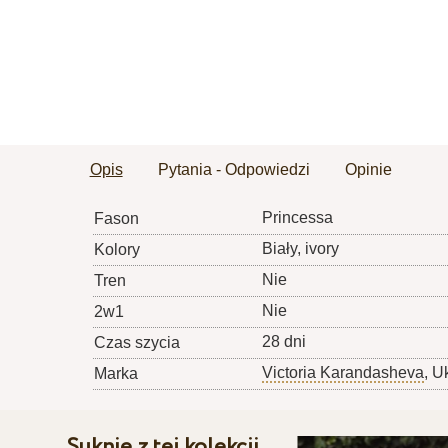
Opis
Pytania - Odpowiedzi
Opinie
Princessa
Fason
Biały, ivory
Kolory
Nie
Tren
Nie
2w1
28 dni
Czas szycia
Victoria Karandasheva
, U
Marka
Suknie z tej kolekcji