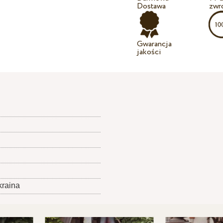
Dostawa
zwr
Gwarancja
jakości
kraina