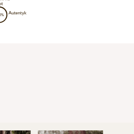
ot
Autentyk