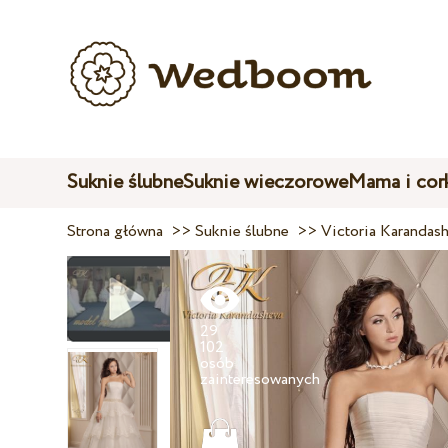
Suknie ślubne
Suknie wieczorowe
Mama i cor
Strona główna
>>
Suknie ślubne
>>
Victoria Karandas
29
102
osób