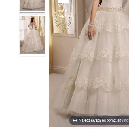
30+
osób
Najedź myszą na obraz, aby go