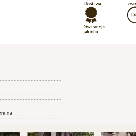
Dostawa
zwr
Gwarancja
jakości
kraina