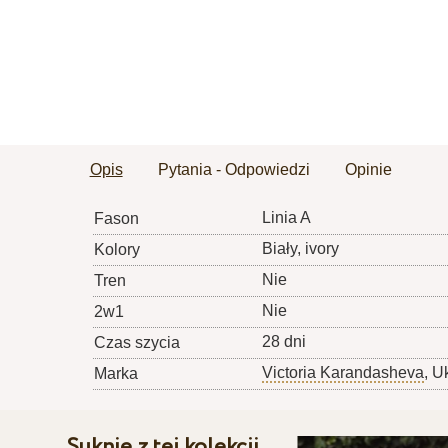
Opis
Pytania - Odpowiedzi
Opinie
Linia A
Fason
Biały, ivory
Kolory
Nie
Tren
Nie
2w1
28 dni
Czas szycia
Victoria Karandasheva
, U
Marka
Suknie z tej kolekcji