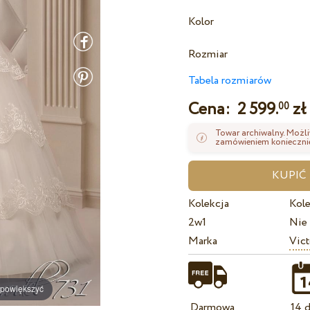
Kolor
Rozmiar
Tabela rozmiarów
Cena:
2 599.
zł
00
Towar archiwalny. Możli
zamówieniem koniecznie
Kolekcja
Kole
2w1
Nie
Marka
Vict
 powiększyć
Darmowa
14 d