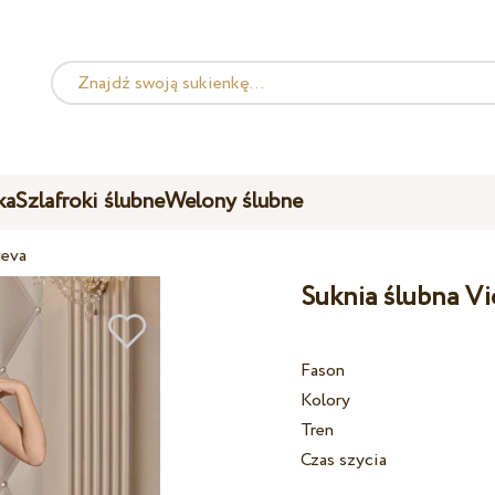
ka
Szlafroki ślubne
Welony ślubne
heva
Suknia ślubna Vi
Fason
Kolory
Tren
Czas szycia