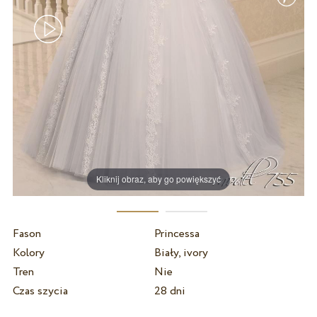
Kliknij obraz, aby go powiększyć
Fason
Princessa
Kolory
Biały, ivory
Tren
Nie
Czas szycia
28 dni